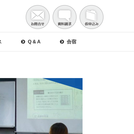
ス
Q & A
合宿