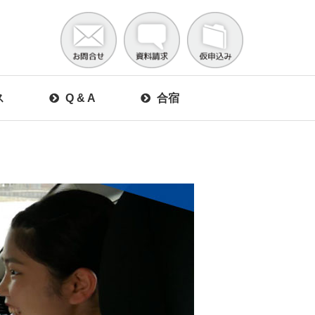
ス
Q & A
合宿